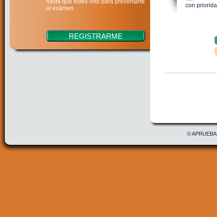
hasta que estés listo para presentarte
con priorida
al exámen
Confirmar
Acepto 
© APRUEBAE