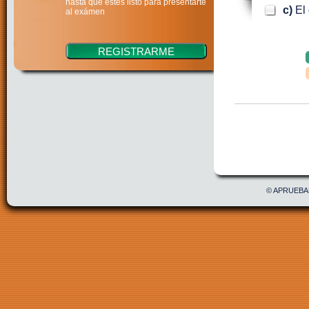
hasta que estés listo para presentarte
c)
El
al exámen
Confirmar
Acepto 
© APRUEBAE