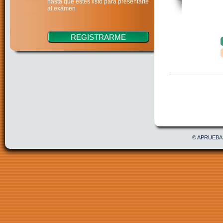
hasta que estés listo para presentarte
al exámen
Confirmar
Acepto 
© APRUEBAE