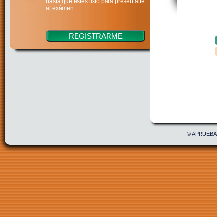
hasta que estés listo para presentarte
al exámen
Confirmar
Acepto 
© APRUEBAE