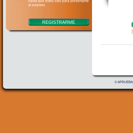
hasta que estés listo para presentarte
al exámen
Confirmar
Acepto 
© APRUEBAE