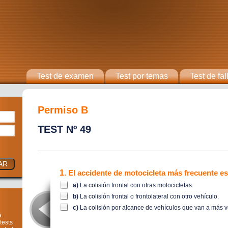
Test de examen
Test por temas
Test de fal
¿Olvidaste tu contraseña?
Permiso B
Si te registraste con tu e-mail,
indicanoslo y te enviaremos de nuevo
TEST Nº 49
tu contraseña
E-mail
1
. El accidente de motocicleta más frecuente 
a)
La colisión frontal con otras motocicletas.
Formulario de regístro
b)
La colisión frontal o frontolateral con otro vehículo.
c)
La colisión por alcance de vehículos que van a más v
E-mail
a
tests
Contraseña