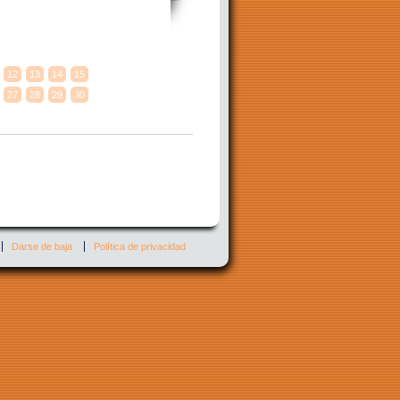
12
13
14
15
27
28
29
30
Darse de baja
Política de privacidad