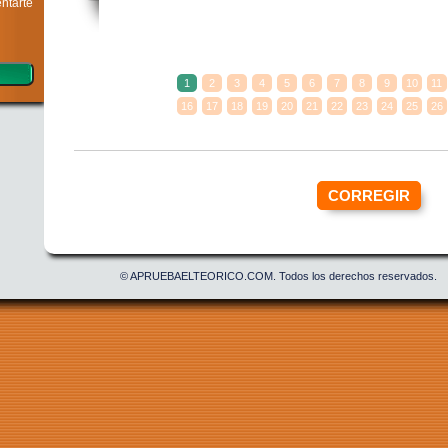
entarte
Confirmar contraseña
Acepto la
política de privacidad
1
2
3
4
5
6
7
8
9
10
11
16
17
18
19
20
21
22
23
24
25
26
© APRUEBAELTEORICO.COM. Todos los derechos reservados.