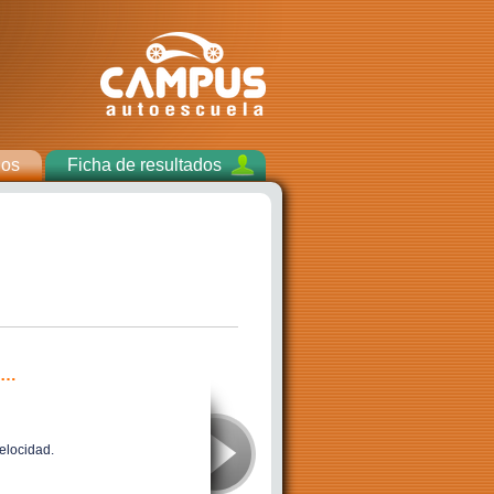
los
Ficha de resultados
es…
2
. Es considerado vehículo especial.
a)
Las dos respuestas anteriores son corr
b)
El tractor agrícola.
elocidad.
c)
El remolque agrícola.