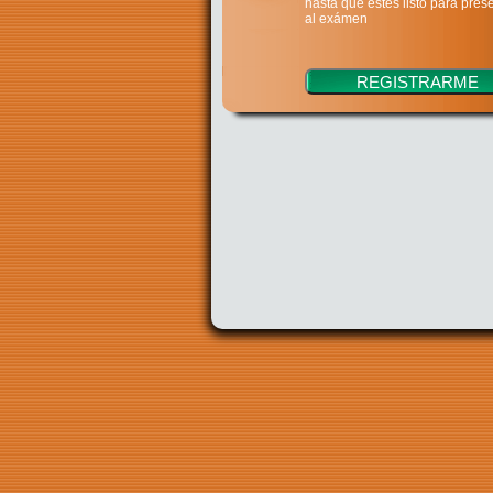
hasta que estés listo para pres
al exámen