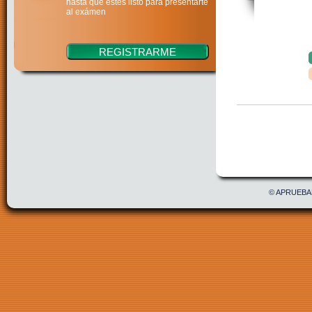
hasta que estés listo para presentarte
al exámen
Confirmar
Acepto 
© APRUEBAE