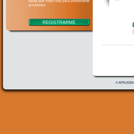
hasta que estés listo para presentarte
al exámen
Confirmar
Acepto 
© APRUEBAE