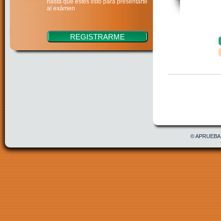
hasta que estés listo para presentarte
al exámen
Confirmar
Acepto 
© APRUEBAE