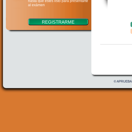
hasta que estés listo para presentarte
al exámen
Confirmar
Acepto 
© APRUEBAE