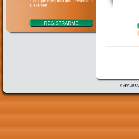
hasta que estés listo para presentarte
al exámen
Confirmar
Acepto 
© APRUEBAE