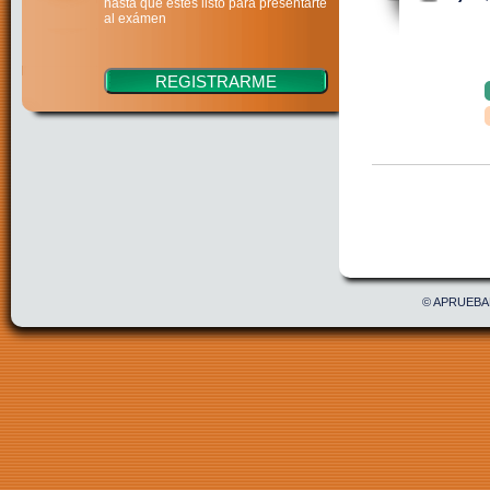
hasta que estés listo para presentarte
al exámen
Confirmar
Acepto 
© APRUEBAE