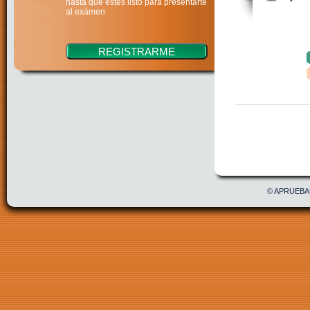
hasta que estés listo para presentarte
al exámen
Confirmar
Acepto 
© APRUEBAE