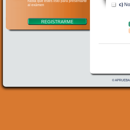
hasta que estés listo para presentarte
c)
No
al exámen
Confirmar
Acepto 
© APRUEBAE